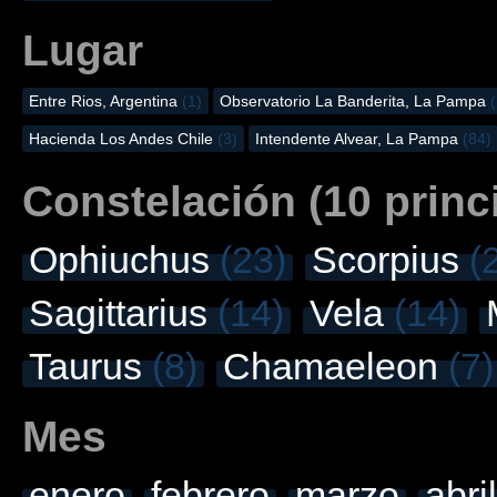
Lugar
Entre Rios, Argentina
(1)
Observatorio La Banderita, La Pampa
Hacienda Los Andes Chile
(3)
Intendente Alvear, La Pampa
(84)
Constelación (10 princ
Ophiuchus
(23)
Scorpius
(
Sagittarius
(14)
Vela
(14)
Taurus
(8)
Chamaeleon
(7)
Mes
enero
febrero
marzo
abril