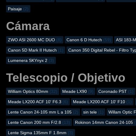
Paisaje
(2)
Cámara
ZWO ASI 2600 MC DUO
(8)
Canon 6 D Hutech
(59)
ASI 183-
Canon 5D Mark II Hutech
(1)
Canon 350 Digital Rebel - Filtro Ty
Lumenera SKYnyx 2
(3)
Telescopio / Objetivo
William Optics 80mm
(32)
Meade LX90
(9)
Coronado PST
(1)
Meade LX200 ACF 10' F6.3
(6)
Meade LX200 ACF 10' F10
(1)
Lente Canon 24-105 mm L a 105
(2)
sin tele
(1)
Willam Optic 
Lente Canon 200 mm F/2.8
(13)
Rokinon 14mm Canon 24-105
(
Lente Sigma 135mm F 1.8mm
(3)