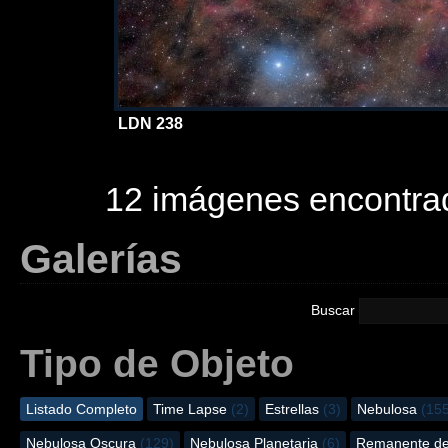
LDN 238
12 imágenes encontra
Galerías
Buscar
Tipo de Objeto
Listado Completo
Time Lapse
(2)
Estrellas
(3)
Nebulosa
(15
Nebulosa Oscura
(129)
Nebulosa Planetaria
(6)
Remanente d